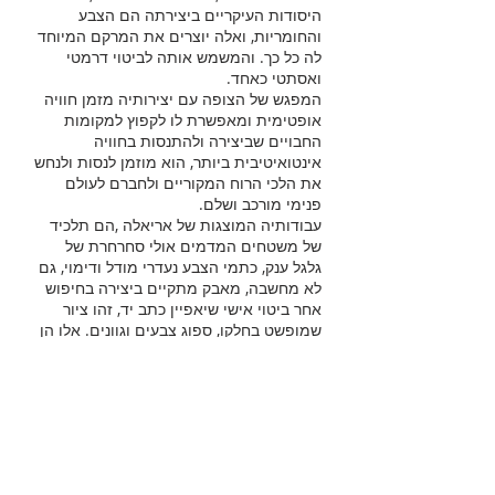
היסודות העיקריים ביצירתה הם הצבע
והחומריות, ואלה יוצרים את המרקם המיוחד
לה כל כך. והמשמש אותה לביטוי דרמטי
ואסתטי כאחד.
המפגש של הצופה עם יצירותיה מזמן חוויה
אופטימית ומאפשרת לו לקפוץ למקומות
החבויים שביצירה ולהתנסות בחוויה
אינטואיטיבית ביותר, הוא מוזמן לנסות ולנחש
את הלכי הרוח המקוריים ולחברם לעולם
פנימי מורכב ושלם.
עבודותיה המוצגות של אריאלה ,הם תלכיד
של משטחים המדמים אולי סחרחרת של
גלגל ענק, כתמי הצבע נעדרי מודל ודימוי, גם
לא מחשבה, מאבק מתקיים ביצירה בחיפוש
אחר ביטוי אישי שיאפיין כתב יד, זהו ציור
שמופשט בחלקו, ספוג צבעים וגוונים. אלו הן
רק אפשרויות לדימויים, ונראה כי לא זו
השאלה היחידה שנותרה ללא מענה חד
משמעי, אלא, גם השכבה הנסתרת מעין
הצופה ושממנה צומחת היצירה, בד בבד
מדובר בתהליך ממושך הדורש מאמץ רב,
והתוצר הסופי מתמזג עם הסך הכל.