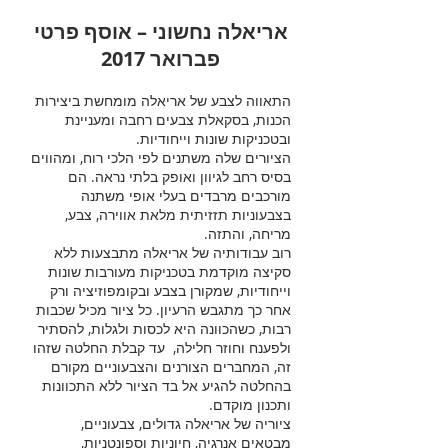
אריאלה נחשוני – אוסף פרטי
פברואר 2017
התאווה לצבע של אריאלה מומחשת ביצירות
הכנות, בסקאלת צבעים רחבה ומעניינת
ובטכניקות שונות וייחודיות.
הציורים שלה משתנים לפי הלכי רוח, ומהווים
בסיס רחב לגיוון ואופק בלתי נראה. הם
מורכבים מרבדים בעלי אופי משתנה
בצבעוניות תזזיתית מלאת אווירה, צבע,
מריחה, והתזה.
רוב עבודותיה של אריאלה מתבצעות ללא
סקיצה מוקדמת בטכניקות מעורבות שונות
וייחודיות, שמקורן בצבע ובקומפוזיציה ורק
אחר כך מתגבש הרעיון. כל ציור מכיל שכבות
רבות, כשהכוונה היא לכסות ולגלות, להסתיר
ולפענח וחוזר חלילה, עד קבלת החלטה שזהו
זה, המחברים הצורנים והצבעוניים מקורם
בהחלטה להגיע אל בד הציור ללא התכוונות
ותכנון מוקדם.
ציוריה של אריאלה גדולים, צבעוניים,
מבטאים אנרגיה, חיוניות וספונטניות,